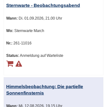
Tabellenüberschriften
Sternwarte - Beobachtungsabend
können
sortiert
Wann:
Di.
01.09.2026, 21.00 Uhr
werden.
Wo:
Sternwarte March
Nr.:
261-11016
Status:
Anmeldung auf Warteliste
Himmelsbeobachtung: Die partielle
Sonnenfinsternis
Wann:
Mi.
12.08.2026, 19.15 Uhr