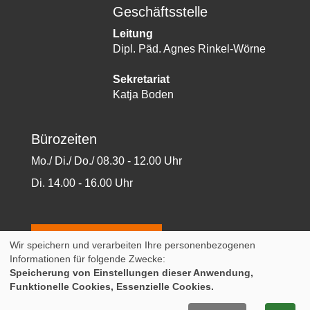
Geschäftsstelle
Leitung
Dipl. Päd. Agnes Rinkel-Wörne
Sekretariat
Katja Boden
Bürozeiten
Mo./ Di./ Do./ 08.30 - 12.00 Uhr
Di. 14.00 - 16.00 Uhr
WIDERRUFSFORMULAR
Wir speichern und verarbeiten Ihre personenbezogenen
Informationen für folgende Zwecke:
AGB
Impressum
Datenschutz
Widerruf
Speicherung von Einstellungen dieser Anwendung,
Sitemap
Funktionelle Cookies, Essenzielle Cookies.
A
Kontrast
Ansicht
A
A