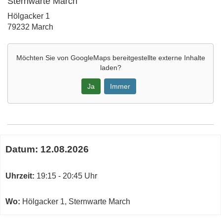
Sternwarte March
Adresse:
Hölgacker 1
79232 March
Möchten Sie von
GoogleMaps
bereitgestellte externe Inhalte
laden?
Ja
Immer
Google-
Maps
Karte
Termine
von
Datum:
12.08.2026
zum
Sternwarte
diesen
March
Kurs
Uhrzeit:
19:15 - 20:45 Uhr
in
neuem
Fenster
Wo:
Hölgacker 1, Sternwarte March
öffnen