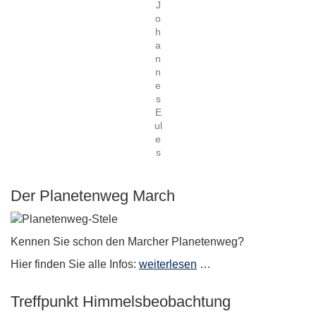
J
o
h
a
n
n
e
s
E
ul
e
s
Der Planetenweg March
Kennen Sie schon den Marcher Planetenweg?
Hier finden Sie alle Infos:
weiterlesen
…
Treffpunkt Himmelsbeobachtung