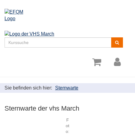
Menü
aufklappe
Kurse
suchen
Sie befinden sich hier:
Sternwarte
Sternwarte der vhs March
F
ot
o: