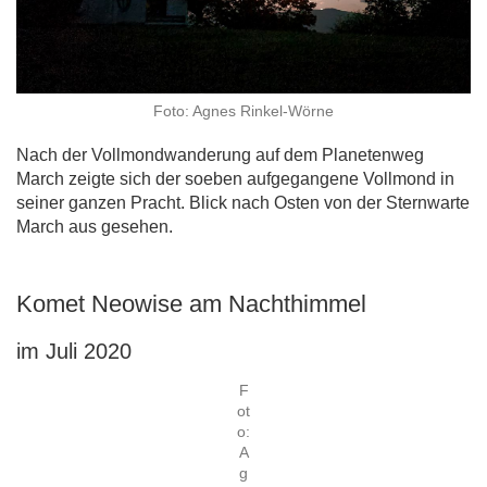
Foto: Agnes Rinkel-Wörne
Nach der Vollmondwanderung auf dem Planetenweg
March zeigte sich der soeben aufgegangene Vollmond in
seiner ganzen Pracht. Blick nach Osten von der Sternwarte
March aus gesehen.
Komet Neowise am Nachthimmel
im Juli 2020
F
ot
o:
A
g