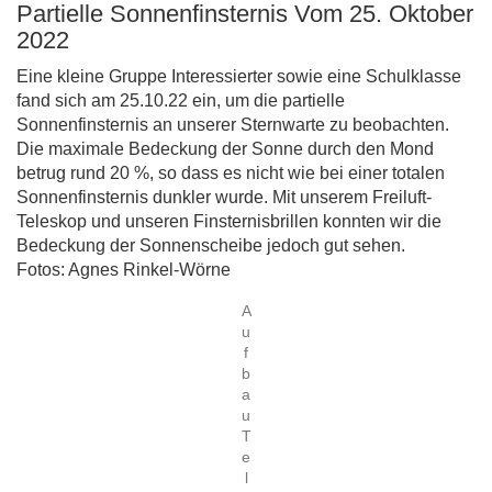
Partielle Sonnenfinsternis Vom 25. Oktober
2022
Eine kleine Gruppe Interessierter sowie eine Schulklasse
fand sich am 25.10.22 ein, um die partielle
Sonnenfinsternis an unserer Sternwarte zu beobachten.
Die maximale Bedeckung der Sonne durch den Mond
betrug rund 20 %, so dass es nicht wie bei einer totalen
Sonnenfinsternis dunkler wurde. Mit unserem Freiluft-
Teleskop und unseren Finsternisbrillen konnten wir die
Bedeckung der Sonnenscheibe jedoch gut sehen.
Fotos: Agnes Rinkel-Wörne
A
u
f
b
a
u
T
e
l